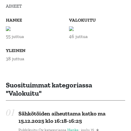
AIHEET
HANKE
VALOKUITU
55 juttua
46 juttua
YLEINEN
38 juttua
Suosituimmat kategoriassa
"Valokuitu"
Sähkötöiden aiheuttama katko ma
15.12.2025 klo 16:18-16:25
Pukkikuitu Oy
kategoriassa
Hanke
· joulu 15