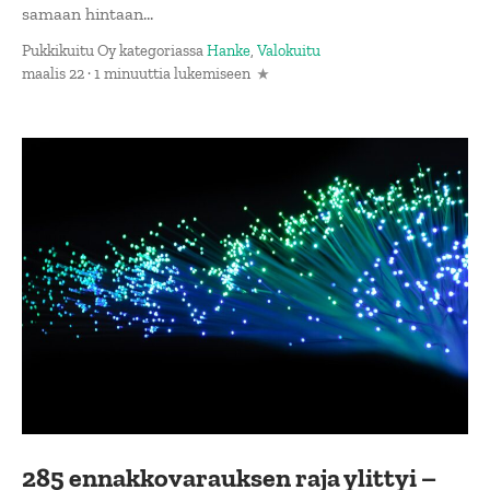
samaan hintaan...
Pukkikuitu Oy
kategoriassa
Hanke
,
Valokuitu
maalis 22 · 1 minuuttia lukemiseen
285 ennakkovarauksen raja ylittyi –