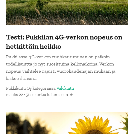
Testi: Pukkilan 4G-verkon nopeus on
hetkittäin heikko
Pukkilassa 4G-verkon ruuhkautuminen on paikoin
todellisuutta jo nyt suosittuina kellonaikoina. Verkon
nopeus vaihtelee rajusti vuorokaudenajan mukaan ja
laskee iltaisin...
Pukkikuitu Oy
kategoriassa
Valokuitu
maalis 22 · 51 sekuntia lukemiseen