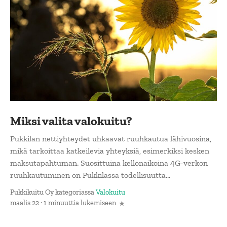
Miksi valita valokuitu?
Pukkilan nettiyhteydet uhkaavat ruuhkautua lähivuosina,
mikä tarkoittaa katkeilevia yhteyksiä, esimerkiksi kesken
maksutapahtuman. Suosittuina kellonaikoina 4G-verkon
ruuhkautuminen on Pukkilassa todellisuutta...
Pukkikuitu Oy
kategoriassa
Valokuitu
maalis 22 · 1 minuuttia lukemiseen