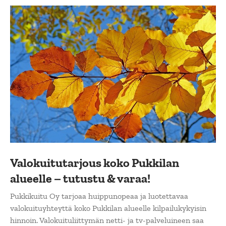
Valokuitutarjous koko Pukkilan
alueelle – tutustu & varaa!
Pukkikuitu Oy tarjoaa huippunopeaa ja luotettavaa
valokuituyhteyttä koko Pukkilan alueelle kilpailukykyisin
hinnoin. Valokuituliittymän netti- ja tv-palveluineen saa