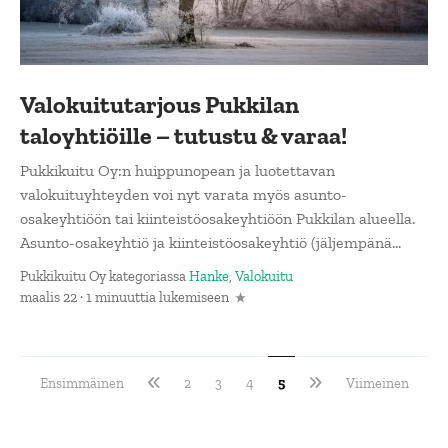
Valokuitutarjous Pukkilan
taloyhtiöille – tutustu & varaa!
Pukkikuitu Oy:n huippunopean ja luotettavan
valokuituyhteyden voi nyt varata myös asunto-
osakeyhtiöön tai kiinteistöosakeyhtiöön Pukkilan alueella.
Asunto-osakeyhtiö ja kiinteistöosakeyhtiö (jäljempänä...
Pukkikuitu Oy
kategoriassa
Hanke
,
Valokuitu
maalis 22 · 1 minuuttia lukemiseen
Ensimmäinen
2
3
4
5
Viimeinen