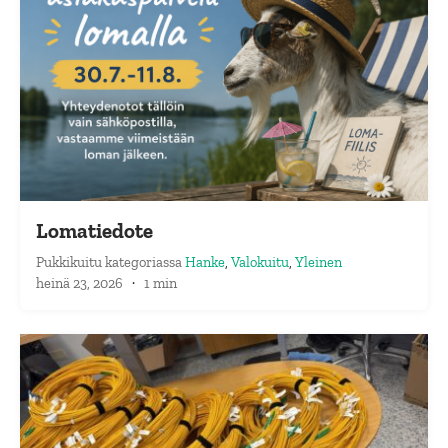
Lomatiedote
Pukkikuitu
kategoriassa
Hanke
,
Valokuitu
,
Yleinen
heinä 23, 2026
·
1 min