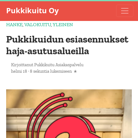
Pukkikuitu Oy
HANKE
,
VALOKUITU
,
YLEINEN
Pukkikuidun esiasennukset
haja-asutusalueilla
Kirjoittanut
Pukkikuitu Asiakaspalvelu
helmi 18
·
8 sekuntia lukemiseen