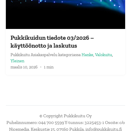
Pukkikuidun tiedote 03/2026 –
käyttöönotto ja laskutus
Pukkikuitu Asiakaspalvelu
kategoriassa
Hanke
,
Valokuitu
,
Yleinen
maalis 10, 2026
·
1 min
© Copyright Pukkikuitu Oy
Puhelinnumero: 044 700 5599 Y-tunnus: 3225453-1 Osoite: c/o
Nicemedia, Keskustie 15, 07560 Pukkila. info@pukkikuitu.fi