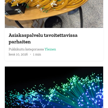
Asiakaspalvelu tavoitettavissa
parhaiten
Pukkikuitu
kategoriassa
Yleinen
kesä 10, 2026
·
1 min