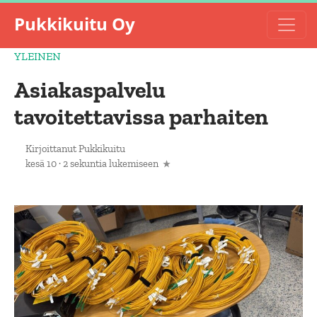
Pukkikuitu Oy
YLEINEN
Asiakaspalvelu
tavoitettavissa parhaiten
Kirjoittanut
Pukkikuitu
kesä 10
·
2 sekuntia lukemiseen