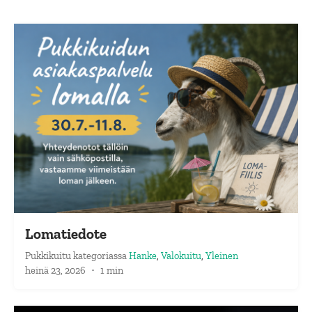
Lomatiedote
Pukkikuitu
kategoriassa
Hanke
,
Valokuitu
,
Yleinen
heinä 23, 2026
·
1 min