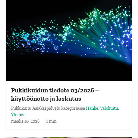
Pukkikuidun tiedote 03/2026 –
käyttöönotto ja laskutus
Pukkikuitu Asiakaspalvelu
kategoriassa
Hanke
,
Valokuitu
,
Yleinen
maalis 10, 2026
·
1 min