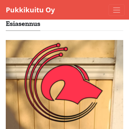
Pukkikuitu Oy
Esiasennus