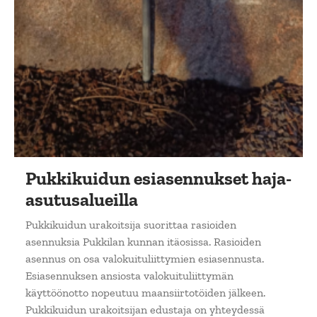
Pukkikuidun esiasennukset haja-
asutusalueilla
Pukkikuidun urakoitsija suorittaa rasioiden
asennuksia Pukkilan kunnan itäosissa. Rasioiden
asennus on osa valokuituliittymien esiasennusta.
Esiasennuksen ansiosta valokuituliittymän
käyttöönotto nopeutuu maansiirtotöiden jälkeen.
Pukkikuidun urakoitsijan edustaja on yhteydessä