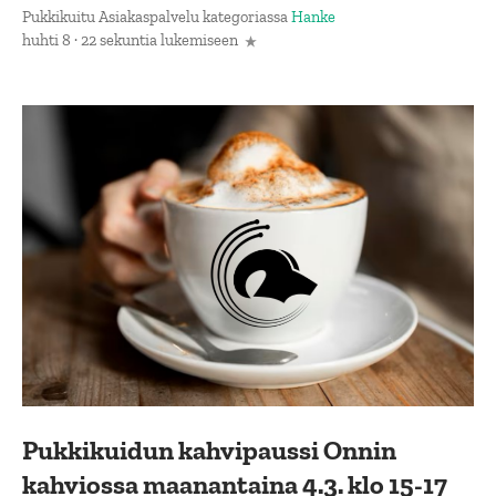
Pukkikuitu Asiakaspalvelu
kategoriassa
Hanke
huhti 8 · 22 sekuntia lukemiseen
Pukkikuidun kahvipaussi Onnin
kahviossa maanantaina 4.3. klo 15-17