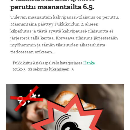
peruttu maanantailta 6.5.
Tulevan maanantain kahvipaussi-tilaisuus on peruttu.
Maanantaina päättyy Pukkikuidun 2. alueen
kilpailutus ja tästä syystä kahvipaussi-tilaisuutta ei
järjestetä tällä kertaa. Korvaava tilaisuus järjestetään
myöhemmin ja tämän tilaisuuden aikatauluista
tiedotetaan erikseen....
Pukkikuitu Asiakaspalvelu
kategoriassa
Hanke
touko 3
·
32 sekuntia lukemiseen