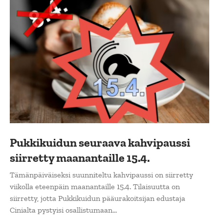
Pukkikuidun seuraava kahvipaussi
siirretty maanantaille 15.4.
Tämänpäiväiseksi suunniteltu kahvipaussi on siirretty
viikolla eteenpäin maanantaille 15.4. Tilaisuutta on
siirretty, jotta Pukkikuidun pääurakoitsijan edustaja
Cinialta pystyisi osallistumaan...