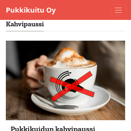
Pukkikuitu Oy
Kahvipaussi
Pukkikuidun kahvipaussi