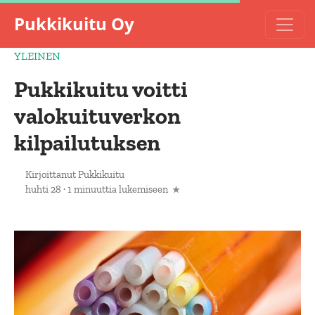
Pukkikuitu Oy
YLEINEN
Pukkikuitu voitti
valokuituverkon
kilpailutuksen
Kirjoittanut
Pukkikuitu
huhti 28
·
1 minuuttia lukemiseen