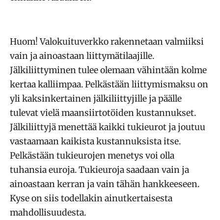
Huom! Valokuituverkko rakennetaan valmiiksi
vain ja ainoastaan liittymätilaajille.
Jälkiliittyminen tulee olemaan vähintään kolme
kertaa kalliimpaa. Pelkästään liittymismaksu on
yli kaksinkertainen jälkiliittyjille ja päälle
tulevat vielä maansiirtotöiden kustannukset.
Jälkiliittyjä menettää kaikki tukieurot ja joutuu
vastaamaan kaikista kustannuksista itse.
Pelkästään tukieurojen menetys voi olla
tuhansia euroja. Tukieuroja saadaan vain ja
ainoastaan kerran ja vain tähän hankkeeseen.
Kyse on siis todellakin ainutkertaisesta
mahdollisuudesta.