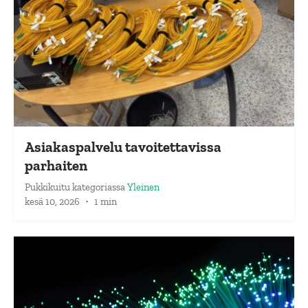
Asiakaspalvelu tavoitettavissa
parhaiten
Pukkikuitu
kategoriassa
Yleinen
kesä 10, 2026
·
1 min