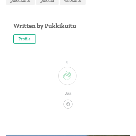
pukkikuitu
pukkila
valokuitu
Written by
Pukkikuitu
Profile
0
Jaa