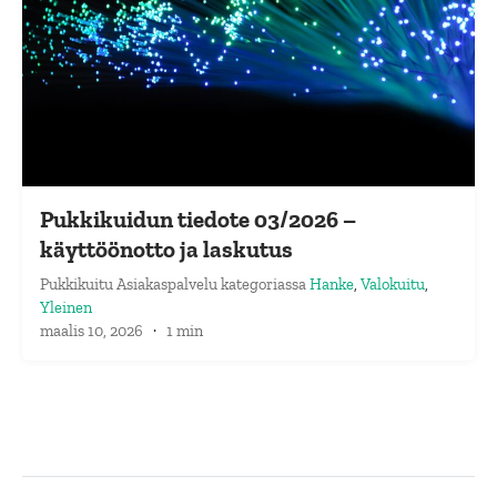
Pukkikuidun tiedote 03/2026 –
käyttöönotto ja laskutus
Pukkikuitu Asiakaspalvelu
kategoriassa
Hanke
,
Valokuitu
,
Yleinen
maalis 10, 2026
·
1 min