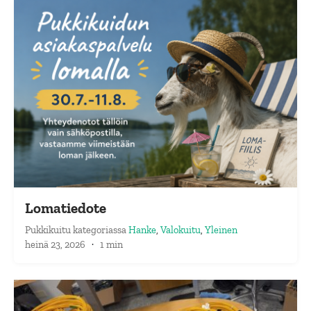
Lomatiedote
Pukkikuitu
kategoriassa
Hanke
,
Valokuitu
,
Yleinen
heinä 23, 2026
·
1 min