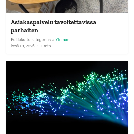
Asiakaspalvelu tavoitettavissa
parhaiten
Pukkikuitu
kategoriassa
Yleinen
kesä 10, 2026
·
1 min