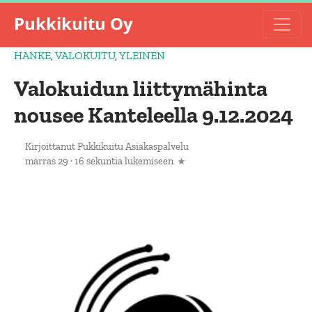
Pukkikuitu Oy
HANKE
,
VALOKUITU
,
YLEINEN
Valokuidun liittymähinta
nousee Kanteleella 9.12.2024
Kirjoittanut
Pukkikuitu Asiakaspalvelu
marras 29
·
16 sekuntia lukemiseen