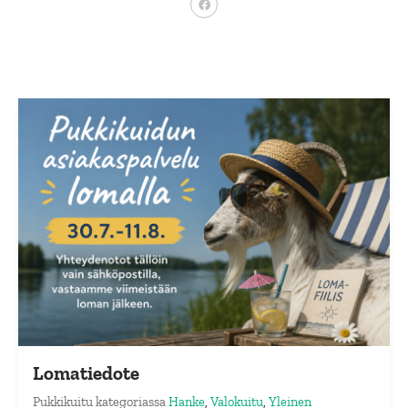
Lomatiedote
Pukkikuitu
kategoriassa
Hanke
,
Valokuitu
,
Yleinen