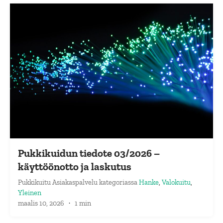
Pukkikuidun tiedote 03/2026 –
käyttöönotto ja laskutus
Pukkikuitu Asiakaspalvelu
kategoriassa
Hanke
,
Valokuitu
,
Yleinen
maalis 10, 2026
·
1 min