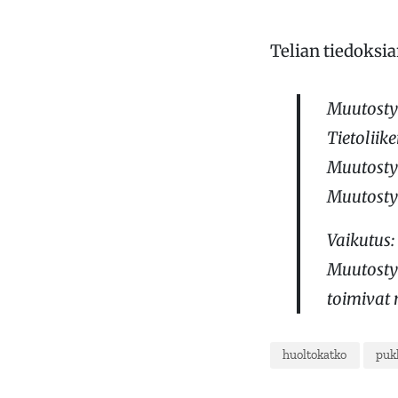
Telian tiedoksi
Muutosty
Tietoliik
Muutosty
Muutosty
Vaikutus:
Muutostyö
toimivat 
huoltokatko
puk