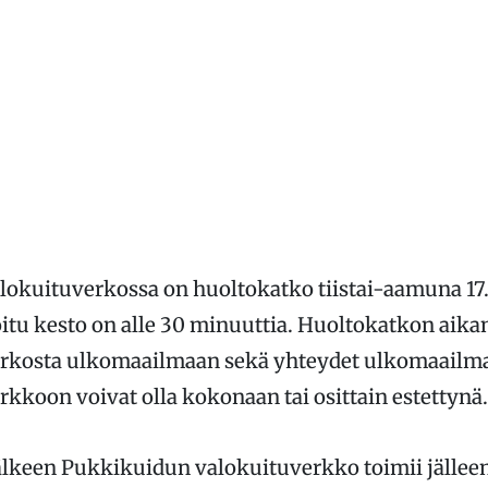
okuituverkossa on huoltokatko tiistai-aamuna 17.
oitu kesto on alle 30 minuuttia. Huoltokatkon aika
rkosta ulkomaailmaan sekä yhteydet ulkomaailm
kkoon voivat olla kokonaan tai osittain estettynä.
lkeen Pukkikuidun valokuituverkko toimii jälleen