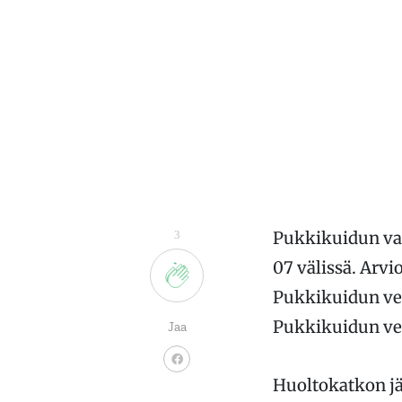
3
Pukkikuidun val
07 välissä. Arvi
Pukkikuidun ve
Pukkikuidun ver
Jaa
Huoltokatkon jä