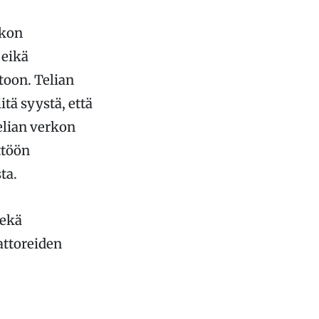
rkon
 eikä
toon. Telian
tä syystä, että
elian verkon
ttöön
ta.
sekä
attoreiden