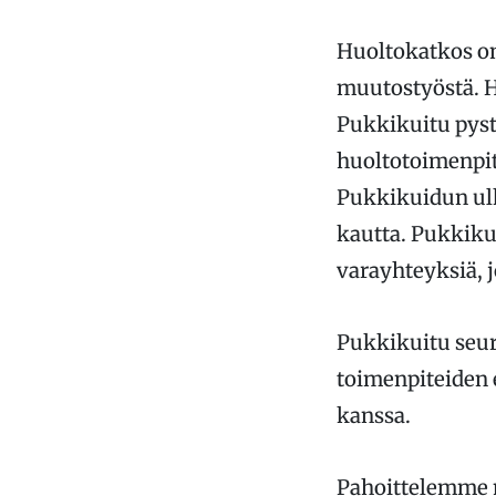
Huoltokatkos on
muutostyöstä. H
Pukkikuitu pyst
huoltotoimenpit
Pukkikuidun ulk
kautta. Pukkiku
varayhteyksiä, j
Pukkikuitu seur
toimenpiteiden 
kanssa.
Pahoittelemme m