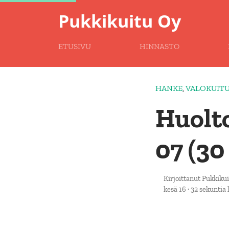
Pukkikuitu Oy
ETUSIVU
HINNASTO
HANKE
,
VALOKUIT
Huolto
07 (30
Kirjoittanut
Pukkikui
kesä 16
·
32 sekuntia