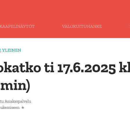
KAAPELINÄYTÖT
VALOKUITUHANKE
U
,
YLEINEN
katko ti 17.6.2025 k
 min)
tu Asiakaspalvelu
 lukemiseen