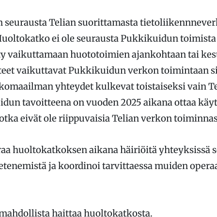
 seurausta Telian suorittamasta tietoliikennneve
uoltokatko ei ole seurausta Pukkikuidun toimista
y vaikuttamaan huototoimien ajankohtaan tai kes
eet vaikuttavat Pukkikuidun verkon toimintaan sii
omaailman yhteydet kulkevat toistaiseksi vain T
idun tavoitteena on vuoden 2025 aikana ottaa käy
otka eivät ole riippuvaisia Telian verkon toiminnas
aa huoltokatkoksen aikana häiriöitä yhteyksissä 
etenemistä ja koordinoi tarvittaessa muiden opera
ahdollista haittaa huoltokatkosta.