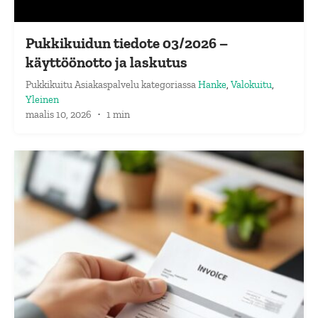
Pukkikuidun tiedote 03/2026 –
käyttöönotto ja laskutus
Pukkikuitu Asiakaspalvelu
kategoriassa
Hanke
,
Valokuitu
,
Yleinen
maalis 10, 2026
·
1 min