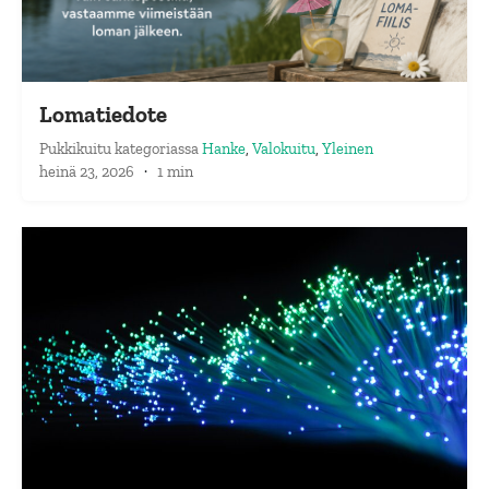
Lomatiedote
Pukkikuitu
kategoriassa
Hanke
,
Valokuitu
,
Yleinen
heinä 23, 2026
·
1 min