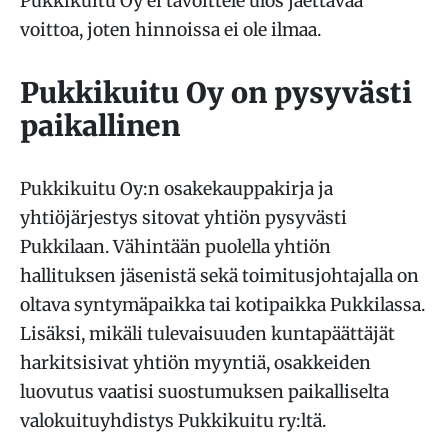
Pukkikuitu Oy ei tavoittele ulos jaettavaa
voittoa, joten hinnoissa ei ole ilmaa.
Pukkikuitu Oy on pysyvästi
paikallinen
Pukkikuitu Oy:n osakekauppakirja ja
yhtiöjärjestys sitovat yhtiön pysyvästi
Pukkilaan. Vähintään puolella yhtiön
hallituksen jäsenistä sekä toimitusjohtajalla on
oltava syntymäpaikka tai kotipaikka Pukkilassa.
Lisäksi, mikäli tulevaisuuden kuntapäättäjät
harkitsisivat yhtiön myyntiä, osakkeiden
luovutus vaatisi suostumuksen paikalliselta
valokuituyhdistys Pukkikuitu ry:ltä.