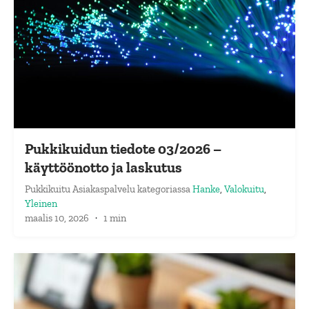
Pukkikuidun tiedote 03/2026 –
käyttöönotto ja laskutus
Pukkikuitu Asiakaspalvelu
kategoriassa
Hanke
,
Valokuitu
,
Yleinen
maalis 10, 2026
·
1 min