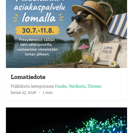
Lomatiedote
Pukkikuitu
kategoriassa
Hanke
,
Valokuitu
,
Yleinen
heinä 23, 2026
·
1 min