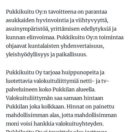
Pukkikuitu Oy:n tavoitteena on parantaa
asukkaiden hyvinvointia ja viihtyvyyttä,
asuinympäristöä, yrittämisen edellytyksiä ja
kunnan elinvoimaa. Pukkikuitu Oy:n toimintaa
ohjaavat kuntalaisten yhdenvertaisuus,
yleishyödyllisyys ja paikallisuus.
Pukkikuitu Oy tarjoaa huippunopeita ja
luotettavia valokuituliittymiä netti- ja tv-
palveluineen koko Pukkilan alueella.
Valokuituliittymän saa samaan hintaan
Pukkilan joka kolkkaan. Hinnat on painettu
mahdollisimman alas, jotta mahdollisimman
moni voisi hankkia valokuituyhteyden.