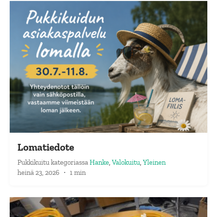
Lomatiedote
Pukkikuitu
kategoriassa
Hanke
,
Valokuitu
,
Yleinen
heinä 23, 2026
·
1 min