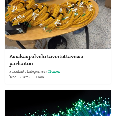
Asiakaspalvelu tavoitettavissa
parhaiten
Pukkikuitu
kategoriassa
Yleinen
kesä 10, 2026
·
1 min