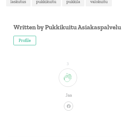
laskutus
pukkikuitu
pukkila
valokuitu
Written by
Pukkikuitu Asiakaspalvelu
Profile
3
Jaa