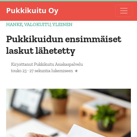
Pukkikuitu Oy
HANKE
,
VALOKUITU
,
YLEINEN
Pukkikuidun ensimmäiset
laskut lähetetty
Kirjoittanut
Pukkikuitu Asiakaspalvelu
touko 23
·
27 sekuntia lukemiseen