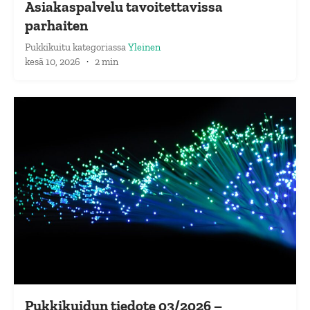
Asiakaspalvelu tavoitettavissa
parhaiten
Pukkikuitu
kategoriassa
Yleinen
kesä 10, 2026
·
2 min
Pukkikuidun tiedote 03/2026 –