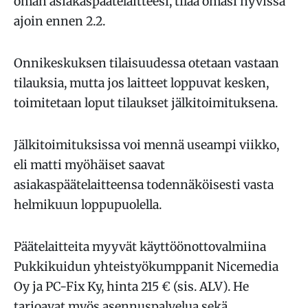
oman asiakaspäätelaitteesi, tilaa omasi hyvissä
ajoin ennen 2.2.
Onnikeskuksen tilaisuudessa otetaan vastaan
tilauksia, mutta jos laitteet loppuvat kesken,
toimitetaan loput tilaukset jälkitoimituksena.
Jälkitoimituksissa voi mennä useampi viikko,
eli matti myöhäiset saavat
asiakaspäätelaitteensa todennäköisesti vasta
helmikuun loppupuolella.
Päätelaitteita myyvät käyttöönottovalmiina
Pukkikuidun yhteistyökumppanit Nicemedia
Oy ja PC-Fix Ky, hinta 215 € (sis. ALV). He
tarjoavat myös asennuspalvelua sekä