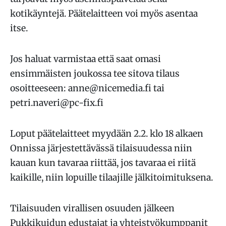
kotikäyntejä. Päätelaitteen voi myös asentaa
itse.
Jos haluat varmistaa että saat omasi
ensimmäisten joukossa tee sitova tilaus
osoitteeseen: anne@nicemedia.fi tai
petri.naveri@pc-fix.fi
Loput päätelaitteet myydään 2.2. klo 18 alkaen
Onnissa järjestettävässä tilaisuudessa niin
kauan kun tavaraa riittää, jos tavaraa ei riitä
kaikille, niin lopuille tilaajille jälkitoimituksena.
Tilaisuuden virallisen osuuden jälkeen
Pukkikuidun edustajat ja yhteistyökumppanit