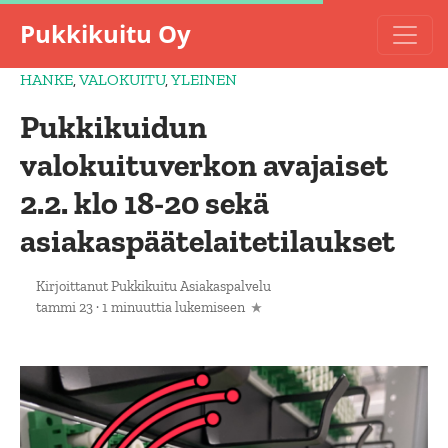
Pukkikuitu Oy
HANKE
,
VALOKUITU
,
YLEINEN
Pukkikuidun
valokuituverkon avajaiset
2.2. klo 18-20 sekä
asiakaspäätelaitetilaukset
Kirjoittanut
Pukkikuitu Asiakaspalvelu
tammi 23
·
1 minuuttia lukemiseen