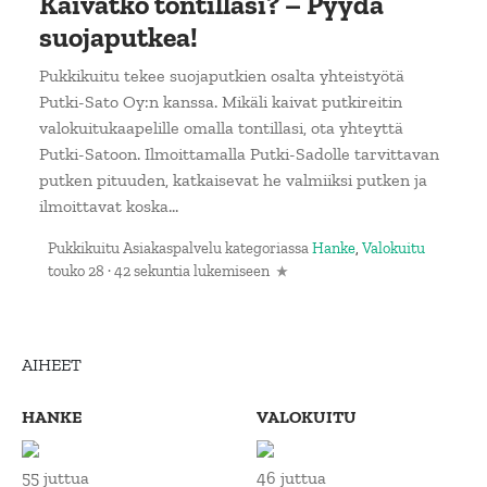
Kaivatko tontillasi? – Pyydä
suojaputkea!
Pukkikuitu tekee suojaputkien osalta yhteistyötä
Putki-Sato Oy:n kanssa. Mikäli kaivat putkireitin
valokuitukaapelille omalla tontillasi, ota yhteyttä
Putki-Satoon. Ilmoittamalla Putki-Sadolle tarvittavan
putken pituuden, katkaisevat he valmiiksi putken ja
ilmoittavat koska...
Pukkikuitu Asiakaspalvelu
kategoriassa
Hanke
,
Valokuitu
touko 28
·
42 sekuntia lukemiseen
AIHEET
HANKE
VALOKUITU
55 juttua
46 juttua