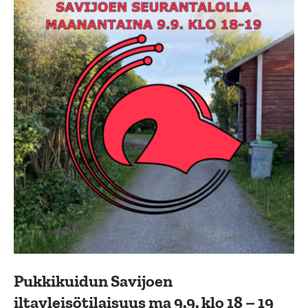
Pukkikuidun Savijoen
iltayleisötilaisuus ma 9.9. klo 18 – 19