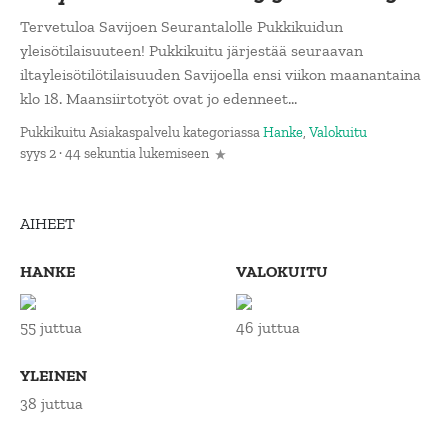
Tervetuloa Savijoen Seurantalolle Pukkikuidun
yleisötilaisuuteen! Pukkikuitu järjestää seuraavan
iltayleisötilötilaisuuden Savijoella ensi viikon maanantaina
klo 18. Maansiirtotyöt ovat jo edenneet...
Pukkikuitu Asiakaspalvelu
kategoriassa
Hanke
,
Valokuitu
syys 2 · 44 sekuntia lukemiseen
AIHEET
HANKE
VALOKUITU
55 juttua
46 juttua
YLEINEN
38 juttua