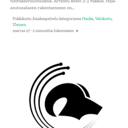
tonttikaivuuosuuksia. Arvioitu kesto 2-3 viikkoa. Haja-
asutusalueen rakentaminen on...
Pukkikuitu Asiakaspalvelu
kategoriassa
Hanke
,
Valokuitu
,
Yleinen
marras 27
·
2 minuuttia lukemiseen