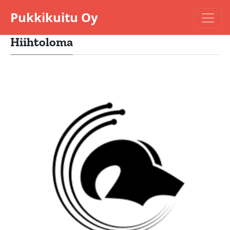
Pukkikuitu Oy
Hiihtoloma