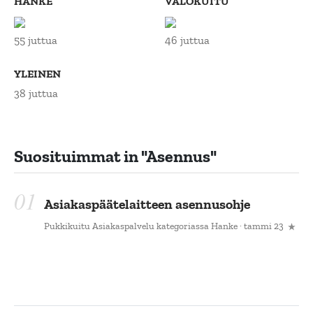
HANKE
VALOKUITU
55 juttua
46 juttua
YLEINEN
38 juttua
Suosituimmat in
"asennus"
Asiakaspäätelaitteen asennusohje
Pukkikuitu Asiakaspalvelu
kategoriassa
Hanke
· tammi 23