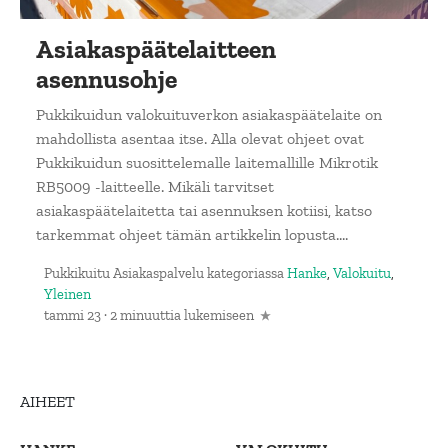
Asiakaspäätelaitteen
asennusohje
Pukkikuidun valokuituverkon asiakaspäätelaite on
mahdollista asentaa itse. Alla olevat ohjeet ovat
Pukkikuidun suosittelemalle laitemallille Mikrotik
RB5009 -laitteelle. Mikäli tarvitset
asiakaspäätelaitetta tai asennuksen kotiisi, katso
tarkemmat ohjeet tämän artikkelin lopusta....
Pukkikuitu Asiakaspalvelu
kategoriassa
Hanke
,
Valokuitu
,
Yleinen
tammi 23
·
2 minuuttia lukemiseen
AIHEET